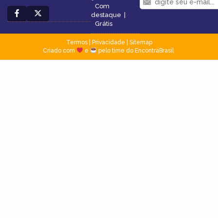
Com
destaque
|
Grátis
Termos
|
Privacidade
|
Sitemap
Criado com
e
pelo time do EncontraBrasil