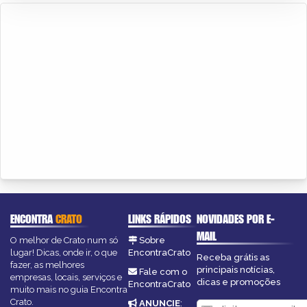
ENCONTRA
CRATO
LINKS RÁPIDOS
NOVIDADES POR E-
MAIL
O melhor de Crato num só
Sobre
lugar! Dicas, onde ir, o que
EncontraCrato
Receba grátis as
fazer, as melhores
principais notícias,
Fale com o
empresas, locais, serviços e
dicas e promoções
EncontraCrato
muito mais no guia Encontra
Crato.
ANUNCIE
: