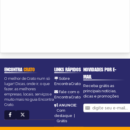
ENCONTRA
CRATO
LINKS RÁPIDOS
NOVIDADES POR E-
MAIL
O melhor de Crato num só
Sobre
lugar! Dicas, onde ir, o que
EncontraCrato
Receba grátis as
fazer, as melhores
principais notícias,
Fale com o
empresas, locais, serviços e
dicas e promoções
EncontraCrato
muito mais no guia Encontra
Crato.
ANUNCIE
:
Com
destaque
|
Grátis