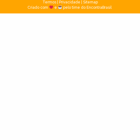
Termos
|
Privacidade
|
Sitemap
Criado com
e
pelo time do EncontraBrasil