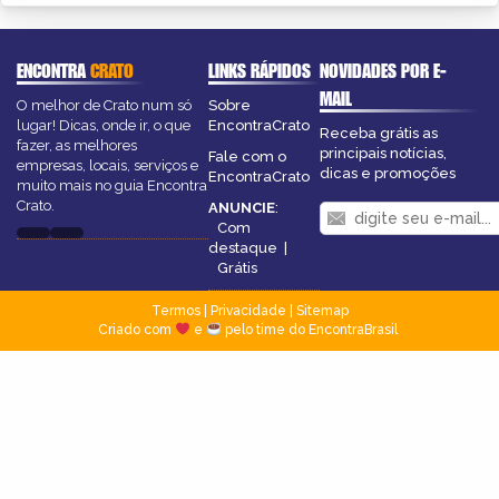
ENCONTRA
CRATO
LINKS RÁPIDOS
NOVIDADES POR E-
MAIL
O melhor de Crato num só
Sobre
lugar! Dicas, onde ir, o que
EncontraCrato
Receba grátis as
fazer, as melhores
principais notícias,
Fale com o
empresas, locais, serviços e
dicas e promoções
EncontraCrato
muito mais no guia Encontra
Crato.
ANUNCIE
:
Com
destaque
|
Grátis
Termos
|
Privacidade
|
Sitemap
Criado com
e
pelo time do EncontraBrasil