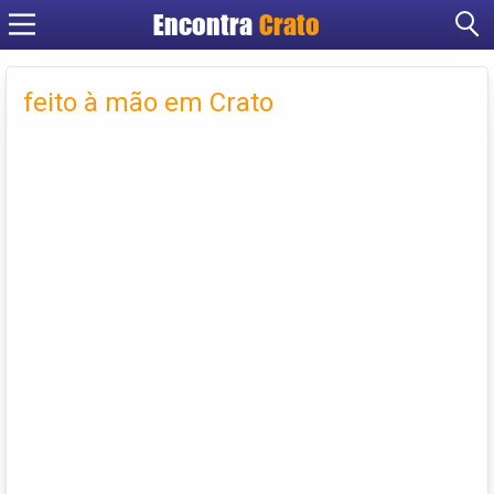
Encontra
Crato
Cadastrar empresa
Fazer login
feito à mão em Crato
Criar conta