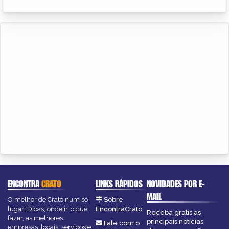
ENCONTRA
CRATO
LINKS RÁPIDOS
NOVIDADES POR E-
MAIL
O melhor de Crato num só
Sobre
lugar! Dicas, onde ir, o que
EncontraCrato
Receba grátis as
fazer, as melhores
principais notícias,
Fale com o
empresas, locais, serviços e