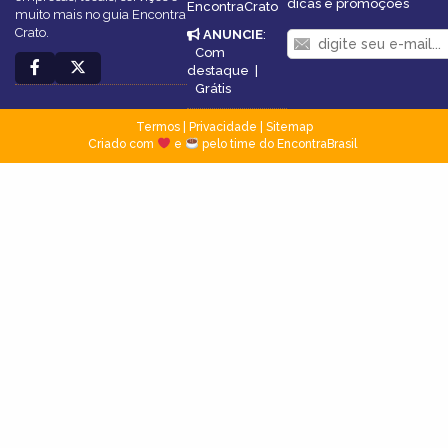
dicas e promoções
EncontraCrato
muito mais no guia Encontra
Crato.
ANUNCIE
:
Com
destaque
|
Grátis
Termos
|
Privacidade
|
Sitemap
Criado com
e
pelo time do EncontraBrasil