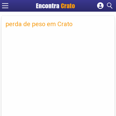
Encontra
Crato
Cadastrar empresa
Fazer login
perda de peso em Crato
Criar conta