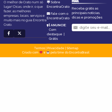
MAIL
O melhor de Crato num só
Sobre
lugar! Dicas, onde ir, o que
EncontraCrato
Receba grátis as
fazer, as melhores
principais notícias,
Fale com o
empresas, locais, serviços e
dicas e promoções
EncontraCrato
muito mais no guia Encontra
Crato.
ANUNCIE
:
Com
destaque
|
Grátis
Termos
|
Privacidade
|
Sitemap
Criado com
e
pelo time do EncontraBrasil