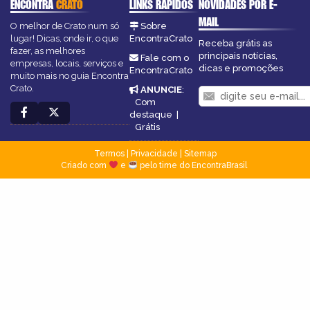
ENCONTRA
CRATO
LINKS RÁPIDOS
NOVIDADES POR E-
MAIL
O melhor de Crato num só
Sobre
lugar! Dicas, onde ir, o que
EncontraCrato
Receba grátis as
fazer, as melhores
principais notícias,
Fale com o
empresas, locais, serviços e
dicas e promoções
EncontraCrato
muito mais no guia Encontra
Crato.
ANUNCIE
:
Com
destaque
|
Grátis
Termos
|
Privacidade
|
Sitemap
Criado com
e
pelo time do EncontraBrasil