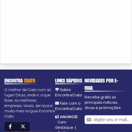
ENCONTRA
CRATO
LINKS RÁPIDOS
NOVIDADES POR E-
MAIL
O melhor de Crato num só
Sobre
lugar! Dicas, onde ir, o que
EncontraCrato
Receba grátis as
fazer, as melhores
principais notícias,
Fale com o
empresas, locais, serviços e
dicas e promoções
EncontraCrato
muito mais no guia Encontra
Crato.
ANUNCIE
:
Com
destaque
|