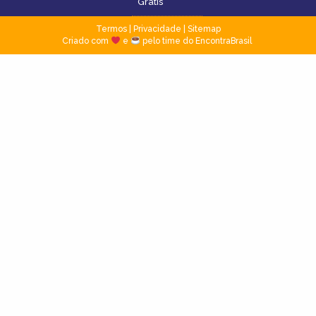
Grátis
Termos
|
Privacidade
|
Sitemap
Criado com
e
pelo time do EncontraBrasil