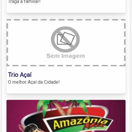
Traga a família!!
Trio Açaí
O melhor Açaí da Cidade!