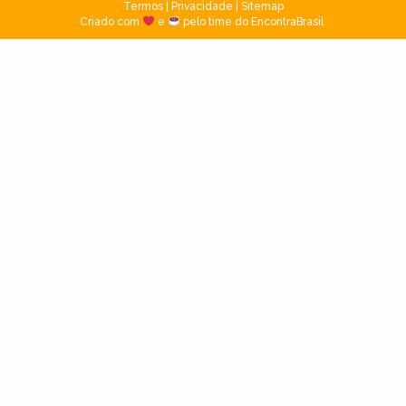
Termos
|
Privacidade
|
Sitemap
Criado com
e
pelo time do EncontraBrasil