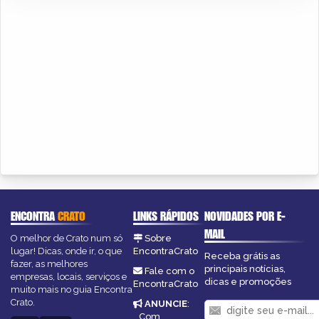
ENCONTRA
CRATO
LINKS RÁPIDOS
NOVIDADES POR E-
MAIL
O melhor de Crato num só
Sobre
lugar! Dicas, onde ir, o que
EncontraCrato
Receba grátis as
fazer, as melhores
principais notícias,
Fale com o
empresas, locais, serviços e
dicas e promoções
EncontraCrato
muito mais no guia Encontra
Crato.
ANUNCIE
:
Com