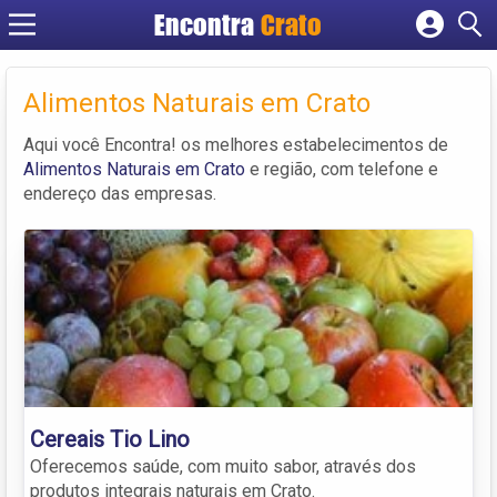
Encontra
Crato
Cadastrar empresa
Fazer login
Alimentos Naturais em Crato
Criar conta
Aqui você Encontra! os melhores estabelecimentos de
Alimentos Naturais em Crato
e região, com telefone e
endereço das empresas.
Cereais Tio Lino
Oferecemos saúde, com muito sabor, através dos
produtos integrais naturais em Crato.