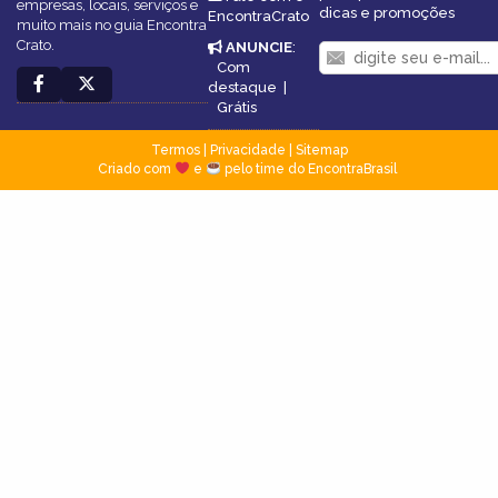
empresas, locais, serviços e
dicas e promoções
EncontraCrato
muito mais no guia Encontra
Crato.
ANUNCIE
:
Com
destaque
|
Grátis
Termos
|
Privacidade
|
Sitemap
Criado com
e
pelo time do EncontraBrasil