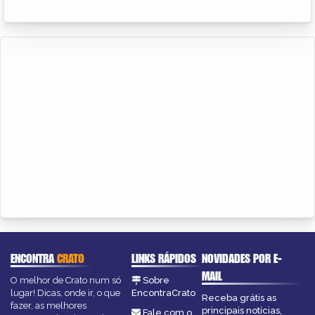
ENCONTRA
CRATO
LINKS RÁPIDOS
NOVIDADES POR E-
MAIL
O melhor de Crato num só
Sobre
lugar! Dicas, onde ir, o que
EncontraCrato
Receba grátis as
fazer, as melhores
principais notícias,
Fale com o