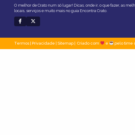
O melhor de Crato num só lugar! Dicas, onde ir, o que fazer, as me
locais, serviços e muito mais no guia Encontra Crato.
Termos
|
Privacidade
|
Sitemap
Criado com
e
pelo time 