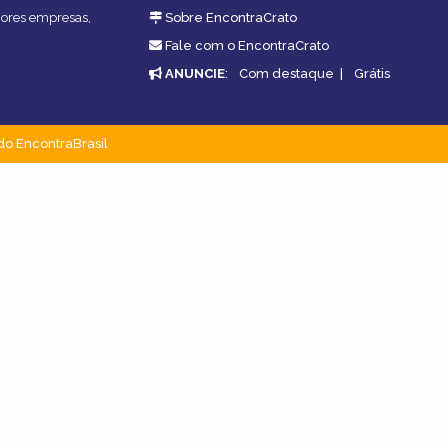
lhores empresas,
Sobre EncontraCrato
Fale com o EncontraCrato
ANUNCIE
:
Com destaque
|
Grátis
do EncontraBrasil