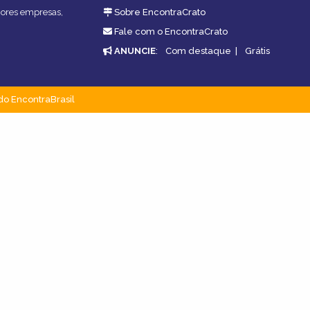
lhores empresas,
Sobre EncontraCrato
Fale com o EncontraCrato
ANUNCIE
:
Com destaque
|
Grátis
do EncontraBrasil