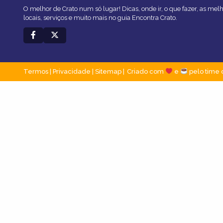
O melhor de Crato num só lugar! Dicas, onde ir, o que fazer, as me
locais, serviços e muito mais no guia Encontra Crato.
Termos
|
Privacidade
|
Sitemap
Criado com
e
pelo time 