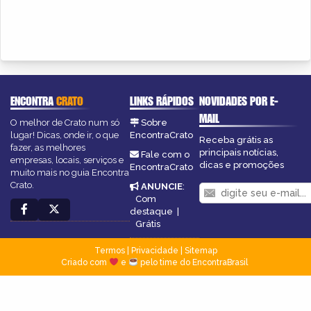
ENCONTRA
CRATO
LINKS RÁPIDOS
NOVIDADES POR E-
MAIL
O melhor de Crato num só
Sobre
lugar! Dicas, onde ir, o que
EncontraCrato
Receba grátis as
fazer, as melhores
principais notícias,
Fale com o
empresas, locais, serviços e
dicas e promoções
EncontraCrato
muito mais no guia Encontra
Crato.
ANUNCIE
:
Com
destaque
|
Grátis
Termos
|
Privacidade
|
Sitemap
Criado com
e
pelo time do EncontraBrasil