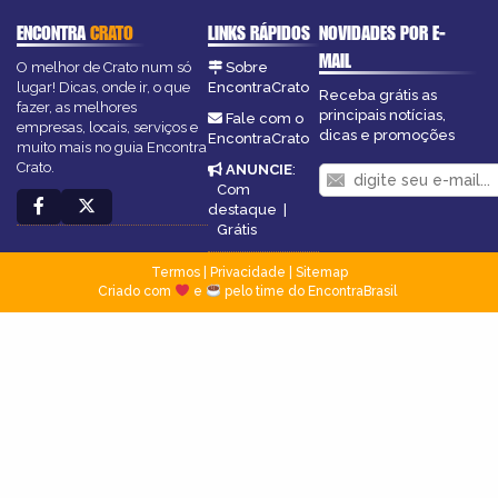
ENCONTRA
CRATO
LINKS RÁPIDOS
NOVIDADES POR E-
MAIL
O melhor de Crato num só
Sobre
lugar! Dicas, onde ir, o que
EncontraCrato
Receba grátis as
fazer, as melhores
principais notícias,
Fale com o
empresas, locais, serviços e
dicas e promoções
EncontraCrato
muito mais no guia Encontra
Crato.
ANUNCIE
:
Com
destaque
|
Grátis
Termos
|
Privacidade
|
Sitemap
Criado com
e
pelo time do EncontraBrasil