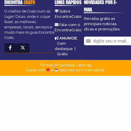
ENCONTRA
CRATO
LINKS RÁPIDOS
NOVIDADES POR E-
MAIL
O melhor de Crato num só
Sobre
lugar! Dicas, onde ir, o que
EncontraCrato
Receba grátis as
fazer, as melhores
principais notícias,
Fale com o
empresas, locais, serviços e
dicas e promoções
EncontraCrato
muito mais no guia Encontra
Crato.
ANUNCIE
:
Com
destaque
|
Grátis
Termos
|
Privacidade
|
Sitemap
Criado com
e
pelo time do EncontraBrasil