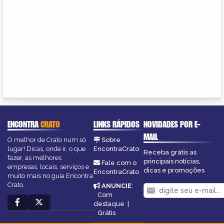
ENCONTRA
CRATO
LINKS RÁPIDOS
NOVIDADES POR E-
MAIL
O melhor de Crato num só
Sobre
lugar! Dicas, onde ir, o que
EncontraCrato
Receba grátis as
fazer, as melhores
principais notícias,
Fale com o
empresas, locais, serviços e
dicas e promoções
EncontraCrato
muito mais no guia Encontra
Crato.
ANUNCIE
:
Com
destaque
|
Grátis