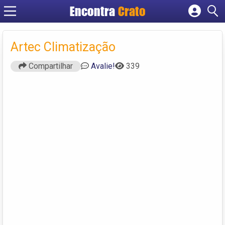
Encontra
Crato
Cadastrar empresa
Fazer login
Artec Climatização
Criar conta
Compartilhar
Avalie!
339