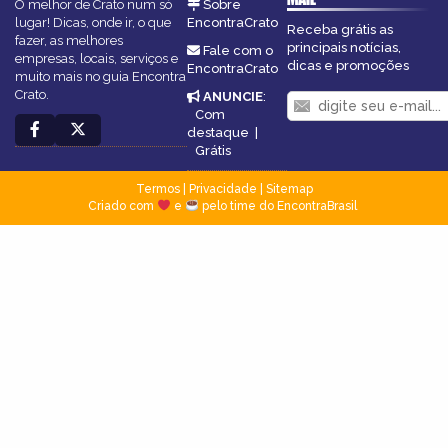
O melhor de Crato num só
Sobre
lugar! Dicas, onde ir, o que
EncontraCrato
Receba grátis as
fazer, as melhores
principais notícias,
Fale com o
empresas, locais, serviços e
dicas e promoções
EncontraCrato
muito mais no guia Encontra
Crato.
ANUNCIE
:
Com
destaque
|
Grátis
Termos
|
Privacidade
|
Sitemap
Criado com
e
pelo time do EncontraBrasil