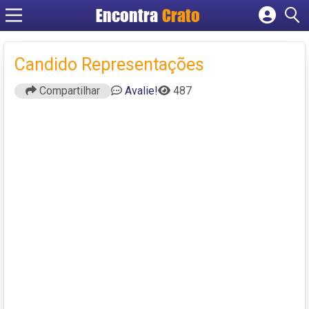
Encontra
Crato
Cadastrar empresa
Fazer login
Candido Representações
Criar conta
Compartilhar
Avalie!
487