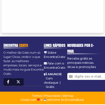
ENCONTRA
CRATO
LINKS RÁPIDOS
NOVIDADES POR E-
MAIL
O melhor de Crato num só
Sobre
lugar! Dicas, onde ir, o que
EncontraCrato
Receba grátis as
fazer, as melhores
principais notícias,
Fale com o
empresas, locais, serviços e
dicas e promoções
EncontraCrato
muito mais no guia Encontra
Crato.
ANUNCIE
:
Com
destaque
|
Grátis
Termos
|
Privacidade
|
Sitemap
Criado com
e
pelo time do EncontraBrasil