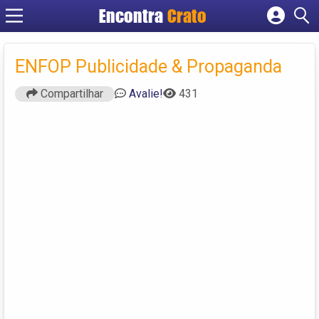
Encontra
Crato
Cadastrar empresa
Fazer login
ENFOP Publicidade & Propaganda
Criar conta
Compartilhar
Avalie!
431