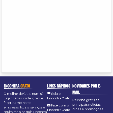
ENCONTRA
CRATO
LINKS RÁPIDOS
NOVIDADES POR E-
MAIL
O melhor de Crato num só
Sobre
lugar! Dicas, onde ir, o que
EncontraCrato
Receba grátis as
fazer, as melhores
principais notícias,
Fale com o
empresas, locais, serviços e
dicas e promoções
EncontraCrato
muito mais no guia Encontra