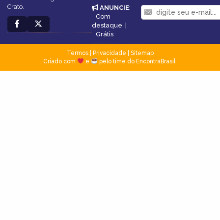
Crato.
ANUNCIE
:
Com
destaque
|
Grátis
Termos
|
Privacidade
|
Sitemap
Criado com
e
pelo time do EncontraBrasil