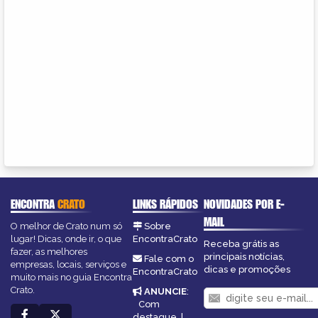
ENCONTRA
CRATO
LINKS RÁPIDOS
NOVIDADES POR E-
MAIL
O melhor de Crato num só
Sobre
lugar! Dicas, onde ir, o que
EncontraCrato
Receba grátis as
fazer, as melhores
principais notícias,
Fale com o
empresas, locais, serviços e
dicas e promoções
EncontraCrato
muito mais no guia Encontra
Crato.
ANUNCIE
:
Com
destaque
|