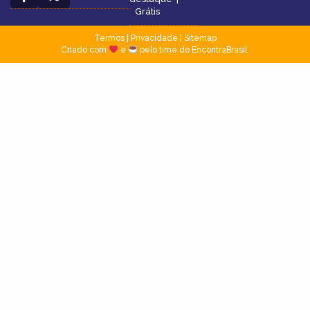
Grátis
Termos
|
Privacidade
|
Sitemap
Criado com
e
pelo time do EncontraBrasil