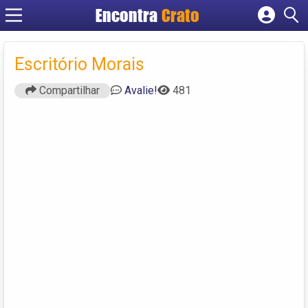
Encontra
Crato
Cadastrar empresa
Fazer login
Escritório Morais
Criar conta
Compartilhar
Avalie!
481