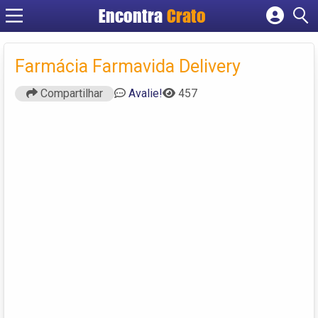
Encontra
Crato
Cadastrar empresa
Fazer login
Farmácia Farmavida Delivery
Criar conta
Compartilhar
Avalie!
457