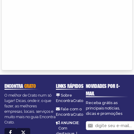
ENCONTRA
CRATO
LINKS RÁPIDOS
NOVIDADES POR E-
MAIL
O melhor de Crato num só
Sobre
lugar! Dicas, onde ir, o que
EncontraCrato
Receba grátis as
fazer, as melhores
principais notícias,
Fale com o
empresas, locais, serviços e
dicas e promoções
EncontraCrato
muito mais no guia Encontra
Crato.
ANUNCIE
:
Com
destaque
|