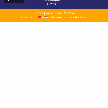
Grátis
Termos
|
Privacidade
|
Sitemap
Criado com
e
pelo time do EncontraBrasil