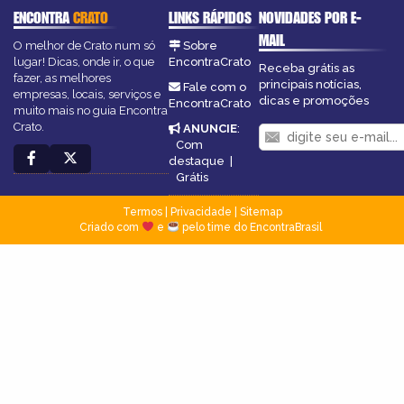
ENCONTRA
CRATO
LINKS RÁPIDOS
NOVIDADES POR E-
MAIL
O melhor de Crato num só
Sobre
lugar! Dicas, onde ir, o que
EncontraCrato
Receba grátis as
fazer, as melhores
principais notícias,
Fale com o
empresas, locais, serviços e
dicas e promoções
EncontraCrato
muito mais no guia Encontra
Crato.
ANUNCIE
:
Com
destaque
|
Grátis
Termos
|
Privacidade
|
Sitemap
Criado com
e
pelo time do EncontraBrasil