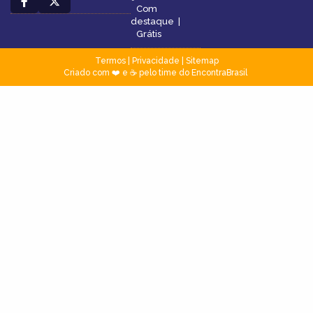
Com
destaque
|
Grátis
Termos
|
Privacidade
|
Sitemap
Criado com ❤️ e ☕ pelo time do EncontraBrasil