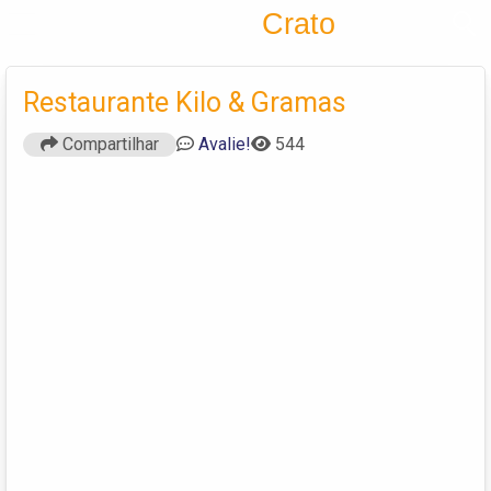
Encontra
Crato
Cadastrar empresa
Fazer login
Restaurante Kilo & Gramas
Criar conta
Compartilhar
Avalie!
544