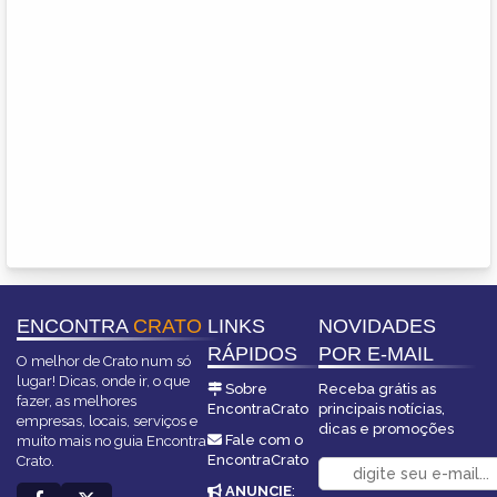
ENCONTRA
CRATO
LINKS
NOVIDADES
RÁPIDOS
POR E-MAIL
O melhor de Crato num só
lugar! Dicas, onde ir, o que
Sobre
Receba grátis as
fazer, as melhores
EncontraCrato
principais notícias,
empresas, locais, serviços e
dicas e promoções
Fale com o
muito mais no guia Encontra
EncontraCrato
Crato.
ANUNCIE
: