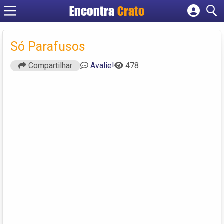
Encontra
Crato
Cadastrar empresa
Fazer login
Só Parafusos
Criar conta
Compartilhar
Avalie!
478