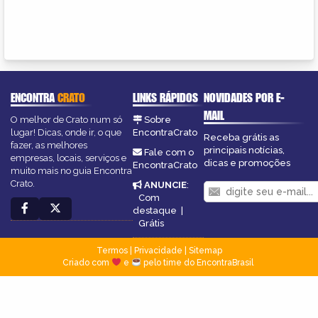
ENCONTRA
CRATO
LINKS RÁPIDOS
NOVIDADES POR E-
MAIL
O melhor de Crato num só
Sobre
lugar! Dicas, onde ir, o que
EncontraCrato
Receba grátis as
fazer, as melhores
principais notícias,
Fale com o
empresas, locais, serviços e
dicas e promoções
EncontraCrato
muito mais no guia Encontra
Crato.
ANUNCIE
:
Com
destaque
|
Grátis
Termos
|
Privacidade
|
Sitemap
Criado com
e
pelo time do EncontraBrasil