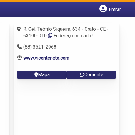
Entrar
Cadastrar empresa
Fazer login
R. Cel. Teófilo Siqueira, 634 - Crato - CE -
Criar conta
63100-010‎
Endereço copiado!
(88) 3521-2968
www.vicenteneto.com
Mapa
Comente