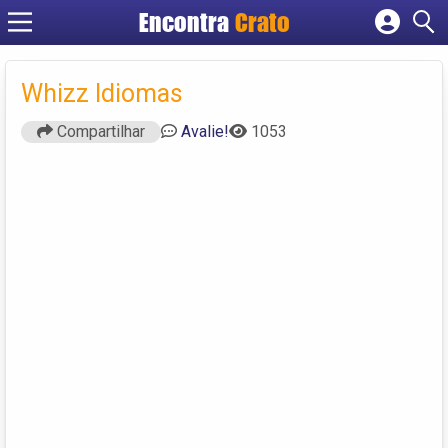
Encontra
Crato
Cadastrar empresa
Fazer login
Whizz Idiomas
Criar conta
Compartilhar
Avalie!
1053