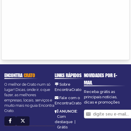
ENCONTRA
CRATO
LINKS RÁPIDOS
NOVIDADES POR E-
MAIL
O melhor de Crato num só
Sobre
lugar! Dicas, onde ir, o que
EncontraCrato
Receba grátis as
fazer, as melhores
principais notícias,
Fale com o
empresas, locais, serviços e
dicas e promoções
EncontraCrato
muito mais no guia Encontra
Crato.
ANUNCIE
:
Com
destaque
|
Grátis