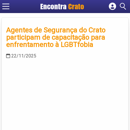
Encontra
Crato
Cadastrar empresa
Fazer login
Agentes de Segurança do Crato
Criar conta
participam de capacitação para
enfrentamento à LGBTfobia
22/11/2025