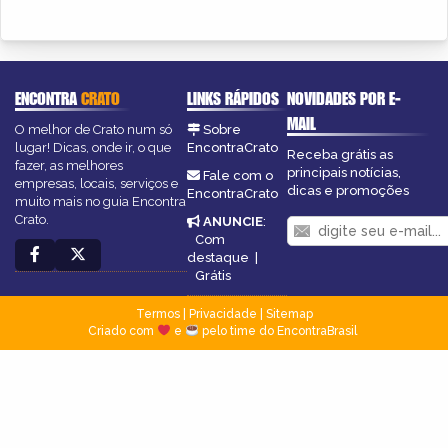
ENCONTRA
CRATO
LINKS RÁPIDOS
NOVIDADES POR E-
MAIL
O melhor de Crato num só
Sobre
lugar! Dicas, onde ir, o que
EncontraCrato
Receba grátis as
fazer, as melhores
principais notícias,
Fale com o
empresas, locais, serviços e
dicas e promoções
EncontraCrato
muito mais no guia Encontra
Crato.
ANUNCIE
:
Com
destaque
|
Grátis
Termos
|
Privacidade
|
Sitemap
Criado com
e
pelo time do EncontraBrasil