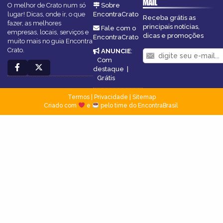
MAIL
O melhor de Crato num só
Sobre
lugar! Dicas, onde ir, o que
EncontraCrato
Receba grátis as
fazer, as melhores
principais notícias,
Fale com o
empresas, locais, serviços e
dicas e promoções
EncontraCrato
muito mais no guia Encontra
Crato.
ANUNCIE
:
Com
destaque
|
Grátis
Termos
|
Privacidade
|
Sitemap
Criado com
e
pelo time do EncontraBrasil