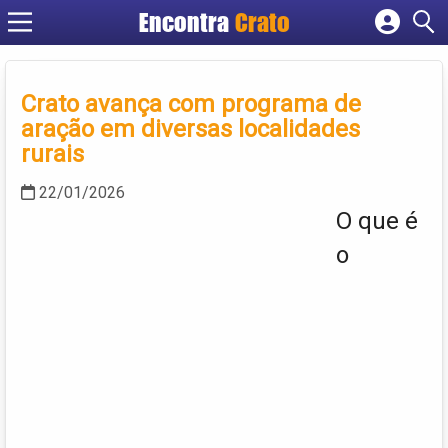
Encontra
Crato
Cadastrar empresa
Fazer login
Crato avança com programa de
Criar conta
aração em diversas localidades
rurais
22/01/2026
O que é
o