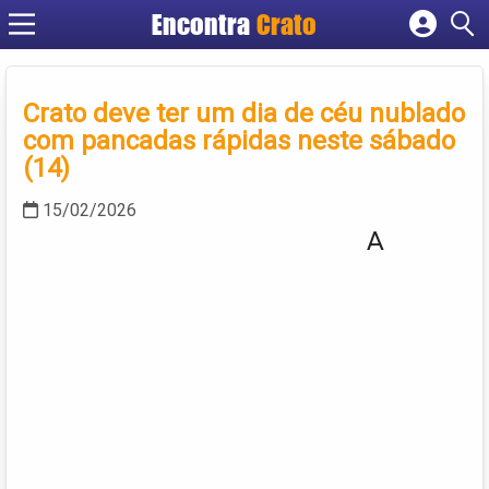
Encontra
Crato
Cadastrar empresa
Fazer login
Crato deve ter um dia de céu nublado
Criar conta
com pancadas rápidas neste sábado
(14)
15/02/2026
A