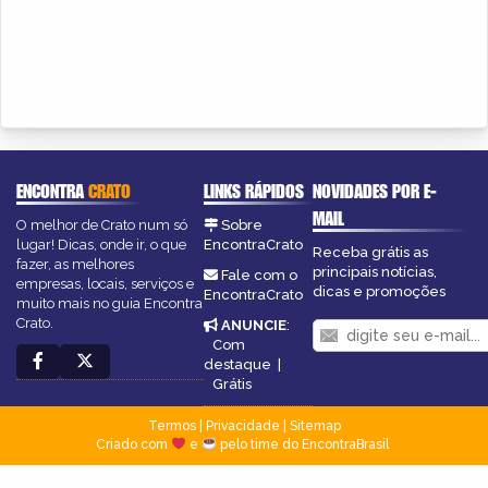
ENCONTRA
CRATO
LINKS RÁPIDOS
NOVIDADES POR E-
MAIL
O melhor de Crato num só
Sobre
lugar! Dicas, onde ir, o que
EncontraCrato
Receba grátis as
fazer, as melhores
principais notícias,
Fale com o
empresas, locais, serviços e
dicas e promoções
EncontraCrato
muito mais no guia Encontra
Crato.
ANUNCIE
:
Com
destaque
|
Grátis
Termos
|
Privacidade
|
Sitemap
Criado com
e
pelo time do EncontraBrasil