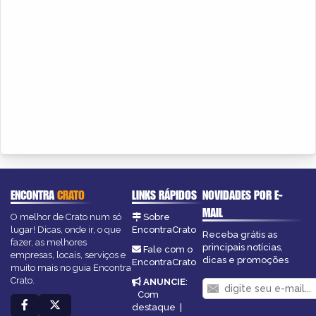
ENCONTRA
CRATO
LINKS RÁPIDOS
NOVIDADES POR E-
MAIL
O melhor de Crato num só
Sobre
lugar! Dicas, onde ir, o que
EncontraCrato
Receba grátis as
fazer, as melhores
principais notícias,
Fale com o
empresas, locais, serviços e
dicas e promoções
EncontraCrato
muito mais no guia Encontra
Crato.
ANUNCIE
:
Com
destaque
|