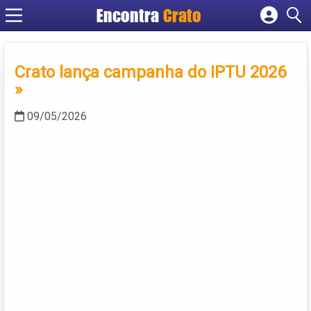
Encontra
Crato
Cadastrar empresa
Fazer login
Crato lança campanha do IPTU 2026
Criar conta
»
09/05/2026