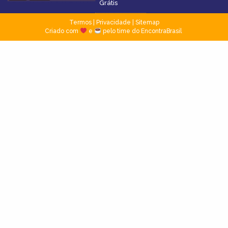
Grátis
Termos
|
Privacidade
|
Sitemap
Criado com
e
pelo time do EncontraBrasil