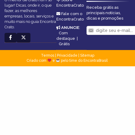
lugar! Dicas, onde ir, o que
EncontraCrato
Receba grátis as
fazer, as melhores
principais notícias,
Fale com o
empresas, locais, serviços e
dicas e promoções
EncontraCrato
muito mais no guia Encontra
Crato.
ANUNCIE
:
Com
destaque
|
Grátis
Termos
|
Privacidade
|
Sitemap
Criado com
e
pelo time do EncontraBrasil