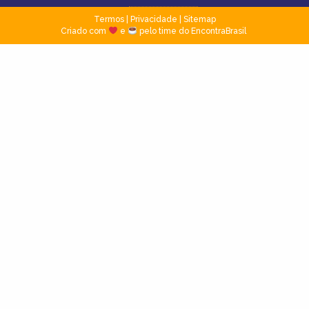
Termos
|
Privacidade
|
Sitemap
Criado com
e
pelo time do EncontraBrasil