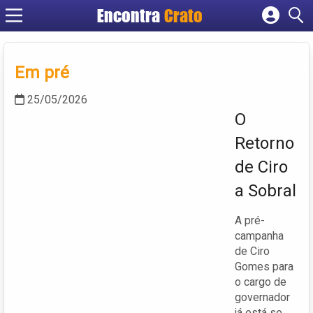
Encontra
Crato
Cadastrar empresa
Fazer login
Em pré
Criar conta
25/05/2026
O
Retorno
de Ciro
a Sobral
A pré-
campanha
de Ciro
Gomes para
o cargo de
governador
já está se