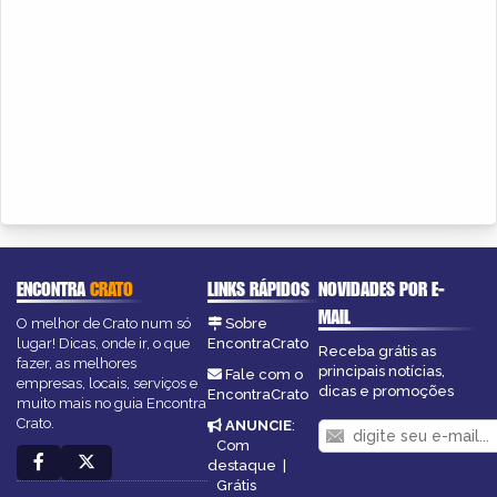
ENCONTRA
CRATO
LINKS RÁPIDOS
NOVIDADES POR E-
MAIL
O melhor de Crato num só
Sobre
lugar! Dicas, onde ir, o que
EncontraCrato
Receba grátis as
fazer, as melhores
principais notícias,
Fale com o
empresas, locais, serviços e
dicas e promoções
EncontraCrato
muito mais no guia Encontra
Crato.
ANUNCIE
:
Com
destaque
|
Grátis