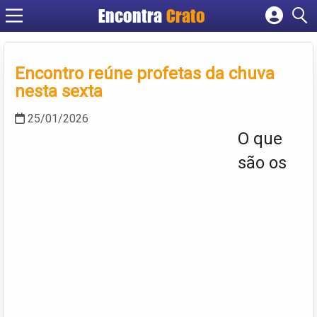
Encontra
Crato
Cadastrar empresa
Fazer login
Encontro reúne profetas da chuva
Criar conta
nesta sexta
25/01/2026
O que
são os