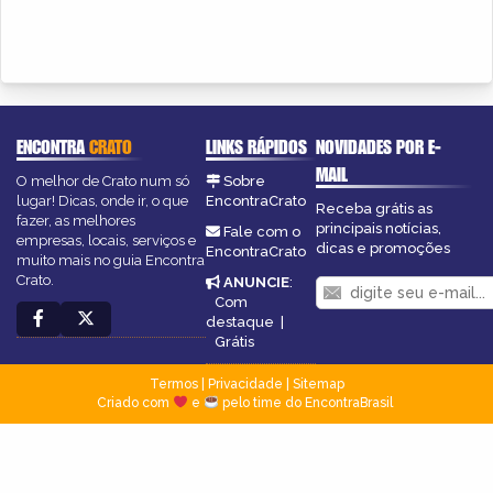
ENCONTRA
CRATO
LINKS RÁPIDOS
NOVIDADES POR E-
MAIL
O melhor de Crato num só
Sobre
lugar! Dicas, onde ir, o que
EncontraCrato
Receba grátis as
fazer, as melhores
principais notícias,
Fale com o
empresas, locais, serviços e
dicas e promoções
EncontraCrato
muito mais no guia Encontra
Crato.
ANUNCIE
:
Com
destaque
|
Grátis
Termos
|
Privacidade
|
Sitemap
Criado com
e
pelo time do EncontraBrasil