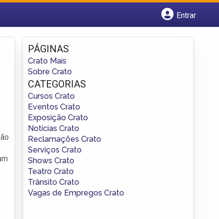
Entrar
Cadastrar empresa
Fazer login
PÁGINAS
Criar conta
Crato Mais
Sobre Crato
CATEGORIAS
Cursos Crato
Eventos Crato
Exposição Crato
Notícias Crato
são
Reclamações Crato
Serviços Crato
nam
Shows Crato
Teatro Crato
Trânsito Crato
Vagas de Empregos Crato