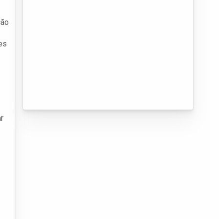
ção
es
r