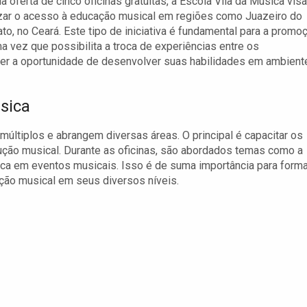
a oferta de cinco oficinas gratuitas, a Escola Vila da Música visa
zar o acesso à educação musical em regiões como Juazeiro do
ato, no Ceará. Este tipo de iniciativa é fundamental para a promo
uma vez que possibilita a troca de experiências entre os
 ter a oportunidade de desenvolver suas habilidades em ambient
úsica
múltiplos e abrangem diversas áreas. O principal é capacitar os
dução musical. Durante as oficinas, são abordados temas como a
nica em eventos musicais. Isso é de suma importância para forma
ção musical em seus diversos níveis.