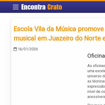
Encontra
Crato
Escola Vila da Música promove 
musical em Juazeiro do Norte 
16/01/2026
Oficin
As oficina
uma excele
universo d
as técnic
expressão 
nível de c
acessíveis