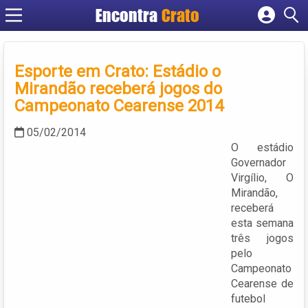
Encontra
Crato
Cadastrar empresa
Fazer login
Esporte em Crato: Estádio o
Criar conta
Mirandão receberá jogos do
Campeonato Cearense 2014
05/02/2014
O estádio
Governador
Virgílio, O
Mirandão,
receberá
esta semana
três jogos
pelo
Campeonato
Cearense de
futebol