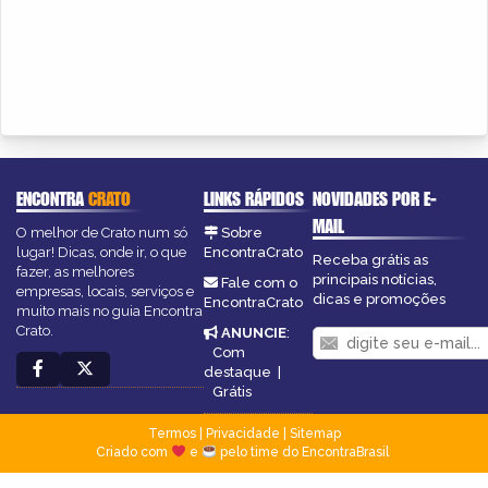
ENCONTRA
CRATO
LINKS RÁPIDOS
NOVIDADES POR E-
MAIL
O melhor de Crato num só
Sobre
lugar! Dicas, onde ir, o que
EncontraCrato
Receba grátis as
fazer, as melhores
principais notícias,
Fale com o
empresas, locais, serviços e
dicas e promoções
EncontraCrato
muito mais no guia Encontra
Crato.
ANUNCIE
:
Com
destaque
|
Grátis
Termos
|
Privacidade
|
Sitemap
Criado com
e
pelo time do EncontraBrasil