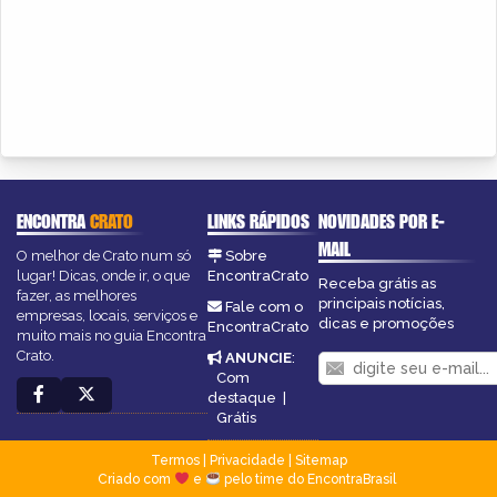
ENCONTRA
CRATO
LINKS RÁPIDOS
NOVIDADES POR E-
MAIL
O melhor de Crato num só
Sobre
lugar! Dicas, onde ir, o que
EncontraCrato
Receba grátis as
fazer, as melhores
principais notícias,
Fale com o
empresas, locais, serviços e
dicas e promoções
EncontraCrato
muito mais no guia Encontra
Crato.
ANUNCIE
:
Com
destaque
|
Grátis
Termos
|
Privacidade
|
Sitemap
Criado com
e
pelo time do EncontraBrasil