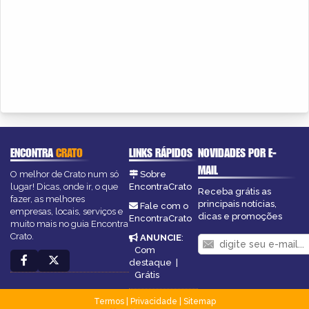
ENCONTRA
CRATO
LINKS RÁPIDOS
NOVIDADES POR E-
MAIL
O melhor de Crato num só
Sobre
lugar! Dicas, onde ir, o que
EncontraCrato
Receba grátis as
fazer, as melhores
principais notícias,
Fale com o
empresas, locais, serviços e
dicas e promoções
EncontraCrato
muito mais no guia Encontra
Crato.
ANUNCIE
:
Com
destaque
|
Grátis
Termos
|
Privacidade
|
Sitemap