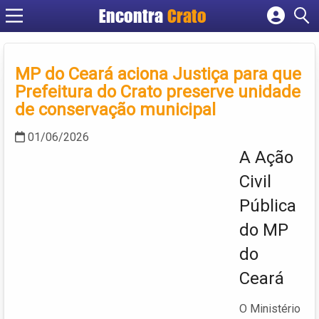
Encontra
Crato
Cadastrar empresa
Fazer login
MP do Ceará aciona Justiça para que
Criar conta
Prefeitura do Crato preserve unidade
de conservação municipal
01/06/2026
A Ação
Civil
Pública
do MP
do
Ceará
O Ministério