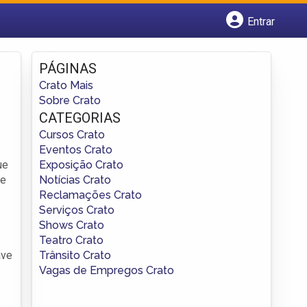
Entrar
Cadastrar empresa
Fazer login
PÁGINAS
Criar conta
Crato Mais
Sobre Crato
CATEGORIAS
Cursos Crato
Eventos Crato
Exposição Crato
ue
Notícias Crato
ve
Reclamações Crato
Serviços Crato
Shows Crato
Teatro Crato
Trânsito Crato
ave
Vagas de Empregos Crato