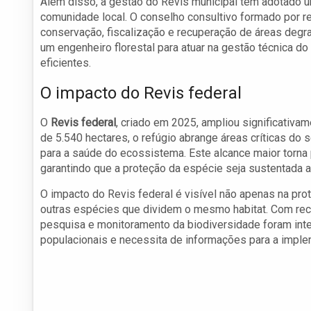
Além disso, a gestão do Revis municipal tem adotado 
comunidade local. O conselho consultivo formado por res
conservação, fiscalização e recuperação de áreas degra
um engenheiro florestal para atuar na gestão técnica d
eficientes.
O impacto do Revis federal
O
Revis federal
, criado em 2025, ampliou significativa
de 5.540 hectares, o refúgio abrange áreas críticas do s
para a saúde do ecossistema. Este alcance maior torn
garantindo que a proteção da espécie seja sustentada a
O impacto do Revis federal é visível não apenas na pr
outras espécies que dividem o mesmo habitat. Com recu
pesquisa e monitoramento da biodiversidade foram int
populacionais e necessita de informações para a imple