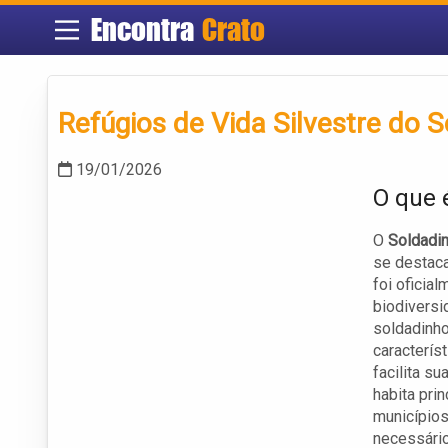
Encontra
Crato
Refúgios de Vida Silvestre do 
19/01/2026
O que 
O
Soldadi
se destaca
foi oficia
biodiversi
soldadinho
caracterís
facilita s
habita pri
municípios
necessário