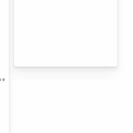
s
o e