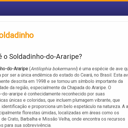
Soldadinho
é o Soldadinho-do-Araripe?
nho-do-Araripe
(
Antilophia bokermanni
) é uma espécie de ave q
 por ser a única endêmica do estado do Ceará, no Brasil. Esta a
lmente descrita em 1998 e se tornou um símbolo importante da
dade da região, especialmente da Chapada do Araripe. O
-do-araripe é conhecidamente reconhecido por suas
ticas únicas e coloridas, que incluem plumagem vibrante, que
ua identificação e proporciona um belo espetáculo na natureza. A 
ncipalmente florestas úmidas, localizadas em áreas como os
 de Crato, Barbalha e Missão Velha, onde encontra os recursos
s para sua sobrevivência.