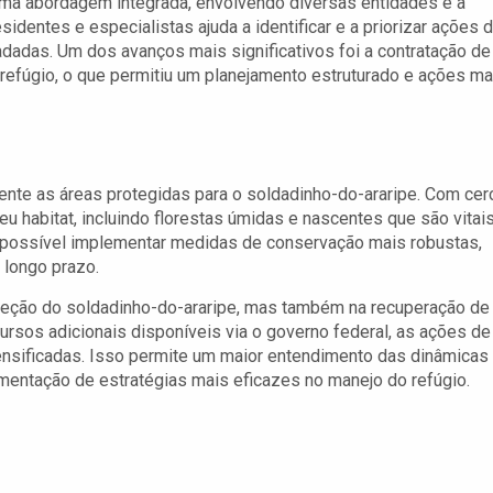
uma abordagem integrada, envolvendo diversas entidades e a
identes e especialistas ajuda a identificar e a priorizar ações 
dadas. Um dos avanços mais significativos foi a contratação de
o refúgio, o que permitiu um planejamento estruturado e ações ma
mente as áreas protegidas para o soldadinho-do-araripe. Com cer
eu habitat, incluindo florestas úmidas e nascentes que são vitai
a possível implementar medidas de conservação mais robustas,
 longo prazo.
oteção do soldadinho-do-araripe, mas também na recuperação de
rsos adicionais disponíveis via o governo federal, as ações de
ensificadas. Isso permite um maior entendimento das dinâmicas
mentação de estratégias mais eficazes no manejo do refúgio.