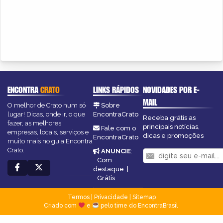
ENCONTRA
CRATO
LINKS RÁPIDOS
NOVIDADES POR E-
MAIL
O melhor de Crato num só
Sobre
lugar! Dicas, onde ir, o que
EncontraCrato
Receba grátis as
fazer, as melhores
principais notícias,
Fale com o
empresas, locais, serviços e
dicas e promoções
EncontraCrato
muito mais no guia Encontra
Crato.
ANUNCIE
:
Com
destaque
|
Grátis
Termos
|
Privacidade
|
Sitemap
Criado com
e
pelo time do EncontraBrasil