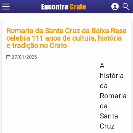
Encontra
Crato
Cadastrar empresa
Fazer login
Romaria da Santa Cruz da Baixa Rasa
Criar conta
celebra 111 anos de cultura, história
e tradição no Crato
27/01/2026
A
história
da
Romaria
da
Santa
Cruz