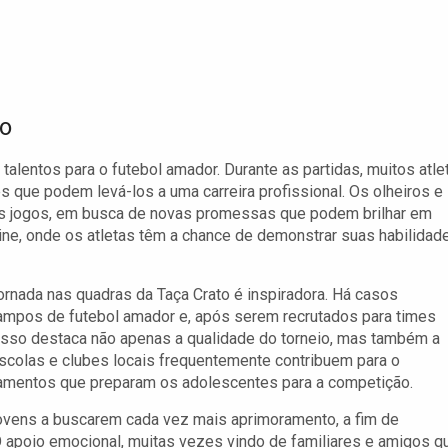
ão
alentos para o futebol amador. Durante as partidas, muitos atle
que podem levá-los a uma carreira profissional. Os olheiros e
es jogos, em busca de novas promessas que podem brilhar em
rine, onde os atletas têm a chance de demonstrar suas habilidad
ornada nas quadras da Taça Crato é inspiradora. Há casos
mpos de futebol amador e, após serem recrutados para times
Isso destaca não apenas a qualidade do torneio, mas também a
 escolas e clubes locais frequentemente contribuem para o
namentos que preparam os adolescentes para a competição.
 jovens a buscarem cada vez mais aprimoramento, a fim de
 apoio emocional, muitas vezes vindo de familiares e amigos q