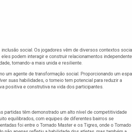
 inclusão social. Os jogadores vêm de diversos contextos socia
eles podem interagir e construir relacionamentos independent
dade, tornando-a mais unida e resiliente.
omo um agente de transformação social. Proporcionando um esp
r suas habilidades, o torneio tem potencial para reduzir a
a positiva e construtiva na vida dos participantes.
as partidas têm demonstrado um alto nível de competitividade
ito equilibrados, com equipes de diferentes bairros se
ntadas foi entre o Tornado Master e os Tigres, onde o Tornado
o não apenas refletiu a habilidade dos atletas, mas também a