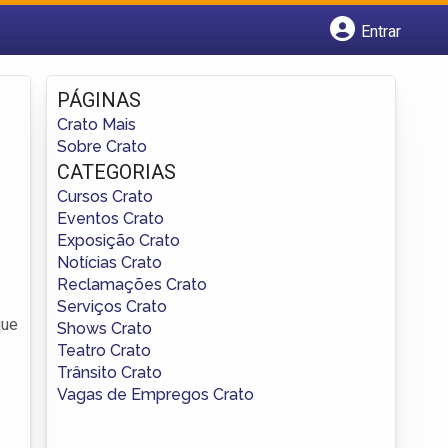
Entrar
Cadastrar empresa
Fazer login
PÁGINAS
Criar conta
Crato Mais
Sobre Crato
CATEGORIAS
Cursos Crato
Eventos Crato
Exposição Crato
Notícias Crato
Reclamações Crato
Serviços Crato
que
Shows Crato
Teatro Crato
Trânsito Crato
Vagas de Empregos Crato