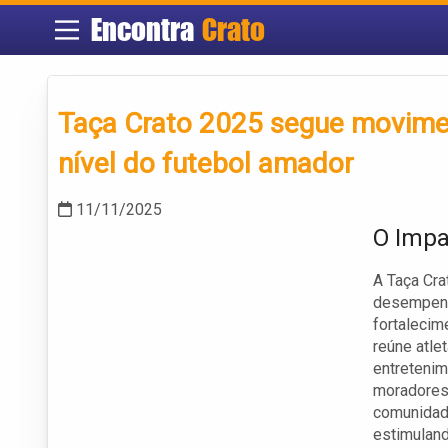
Encontra
Crato
Taça Crato 2025 segue movime
nível do futebol amador
11/11/2025
O Impa
A Taça Cra
desempenh
fortalecim
reúne atle
entretenim
moradores,
comunidade
estimuland