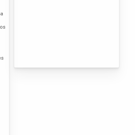
sa
ços
es