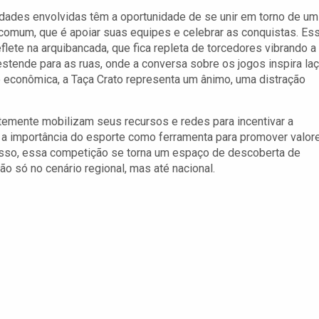
ades envolvidas têm a oportunidade de se unir em torno de um
comum, que é apoiar suas equipes e celebrar as conquistas. Es
eflete na arquibancada, que fica repleta de torcedores vibrando a
estende para as ruas, onde a conversa sobre os jogos inspira la
e econômica, a Taça Crato representa um ânimo, uma distração
ntemente mobilizam seus recursos e redes para incentivar a
o a importância do esporte como ferramenta para promover valor
disso, essa competição se torna um espaço de descoberta de
o só no cenário regional, mas até nacional.