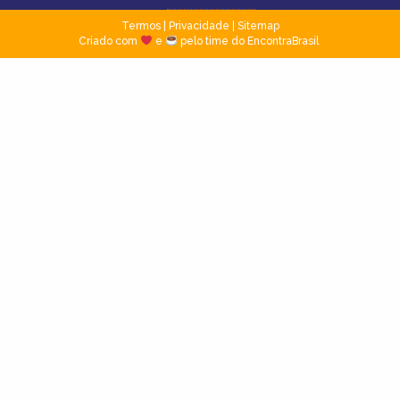
Termos
|
Privacidade
|
Sitemap
Criado com
e
pelo time do EncontraBrasil