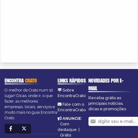
ENCONTRA
CRATO
LINKS RÁPIDOS
NOVIDADES POR E-
MAIL
O melhor de Crato num só
Sobre
lugar! Dicas, onde ir, o que
EncontraCrato
Receba grátis as
fazer, as melhores
principais notícias,
Fale com o
empresas, locais, serviços e
dicas e promoções
EncontraCrato
muito mais no guia Encontra
Crato.
ANUNCIE
:
Com
destaque
|
Grátis