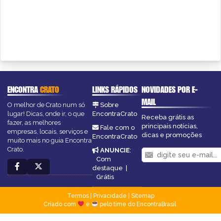
ENCONTRA
CRATO
LINKS RÁPIDOS
NOVIDADES POR E-
MAIL
O melhor de Crato num só
Sobre
lugar! Dicas, onde ir, o que
EncontraCrato
Receba grátis as
fazer, as melhores
principais notícias,
Fale com o
empresas, locais, serviços e
dicas e promoções
EncontraCrato
muito mais no guia Encontra
Crato.
ANUNCIE
:
Com
destaque
|
Grátis
Termos
|
Privacidade
|
Sitemap
Criado com
e
pelo time do EncontraBrasil